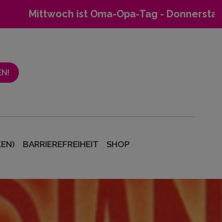
ch ist Oma-Opa-Tag - Donnerstag ist Mieterta
N!
EN)
BARRIEREFREIHEIT
SHOP