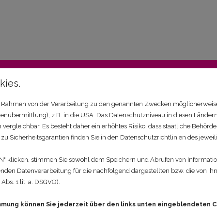
esem Raum feiern?
kies.
im Rahmen von der Verarbeitung zu den genannten Zwecken möglicherweis
 reservieren!
nübermittlung), z.B. in die USA. Das Datenschutzniveau in diesen Ländern
gleichbar. Es besteht daher ein erhöhtes Risiko, dass staatliche Behörde
zu Sicherheitsgarantien finden Sie in den Datenschutzrichtlinien des jeweil
 klicken, stimmen Sie sowohl dem Speichern und Abrufen von Information
nden Datenverarbeitung für die nachfolgend dargestellten bzw. die von I
bs. 1 lit. a. DSGVO).
immung können Sie jederzeit über den links unten eingeblendeten C