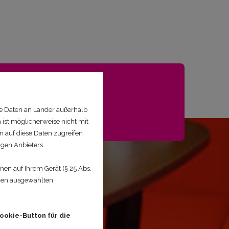
e Daten an Länder außerhalb
 ist möglicherweise nicht mit
n auf diese Daten zugreifen
igen Anbieters.
en auf Ihrem Gerät (§ 25 Abs.
hnen ausgewählten
ookie-Button für die