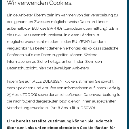
Wir verwenden Cookies.
Einige Anbieter übermitteln im Rahmen von der Verarbeitung zu
den genannten Zwecken möglicherweise Daten an Länder
außerhalb der EU/ des EWR (Drittlanddatenübermittlung), z.B. in
Geburtstagsfeiern
die USA. Das Datenschutzniveau in diesen Ländern ist
im Hawoge
möglicherweise nicht mit dem in den EU-/EWR-Ländern
vergleichbar. Es besteht daher ein erhöhtes Risiko, dass staatliche
Spielemagazin
Behörden auf diese Daten zugreifen können. Weitere
Informationen zu Sicherheitsgarantien finden Sie in den
Besonders beliebt sind
Datenschutzrichtlinien des jeweiligen Anbieters.
unsere Geburtstagspartys.
Für das Geburtstagskind und
Indem Sie auf „ALLE ZULASSEN" klicken, stimmen Sie sowohl
seine Freunde stehen
dem Speichern und Abrufen von Informationen auf Ihrem Gerät (§
25 Abs. 1 TDDDG) sowie der anschließenden Datenverarbeitung für
spezielle
die nachfolgend dargestellten bzw. die von Ihnen ausgewählten
Geburtstagszimmer zur
Verarbeitungszwecke zu (Art 6 Abs. 1 lit. a. DSGVO).
Verfügung, die jede Feier
unvergesslich machen. Wir
Eine bereits erteilte Zustimmung können Sie jederzeit
über den links unten eingeblendeten Cookie-Button für
kümmern uns um alles,