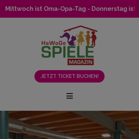
 ist Oma-Opa-Tag - Donnerstag ist Mietertag
JETZT TICKET BUCHEN!